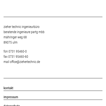
information
zieher technic ingenieurbüro
beratende ingenieure partg mbb
mähringer weg 68
89075 ulm
fon 0731 95460-0
fax 0731 95460-60
mail
office@ziehertechnic.de
servicemenü
kontakt
impressum